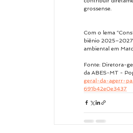
contribuir diretam
grossense.
Com o lema “Const
biênio 2025–2027 
ambiental em Mato
Fonte: Diretora-ge
da ABES-MT - Pop
geral-da-agerr-pa
691b42e0e3437