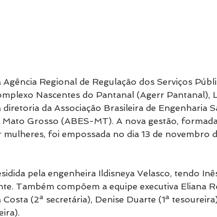
a Agência Regional de Regulação dos Serviços Públi
plexo Nascentes do Pantanal (Agerr Pantanal), Lu
 diretoria da Associação Brasileira de Engenharia Sa
 Mato Grosso (ABES-MT). A nova gestão, formada
r mulheres, foi empossada no dia 13 de novembro 
esidida pela engenheira Ildisneya Velasco, tendo Inês
nte. Também compõem a equipe executiva Eliana R
a Costa (2ª secretária), Denise Duarte (1ª tesoureira
ira).