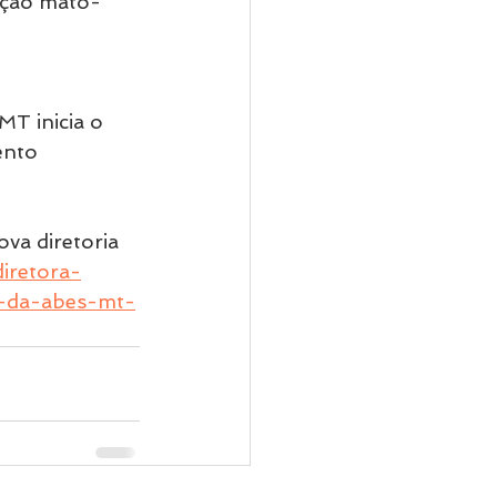
lação mato-
T inicia o 
ento 
va diretoria 
diretora-
a-da-abes-mt-