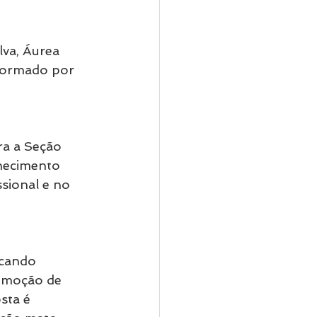
va, Áurea 
 formado por 
ra a Seção 
hecimento 
ssional e no 
scando 
romoção de 
sta é 