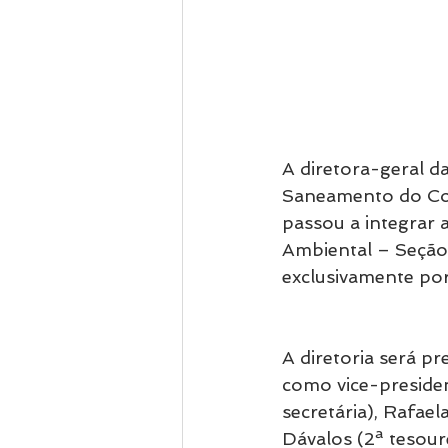
A diretora-geral d
Saneamento do Com
passou a integrar a
Ambiental – Seção
exclusivamente po
A diretoria será pr
como vice-preside
secretária), Rafael
Dávalos (2ª tesoure