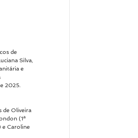
cos de 
ciana Silva, 
nitária e 
 
de 2025.
 de Oliveira 
ondon (1ª 
) e Caroline 